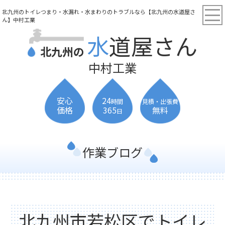
北九州のトイレつまり・水漏れ・水まわりのトラブルなら【北九州の水道屋さ
ん】中村工業
水道屋さん
北九州の
中村工業
安心
24
時間
見積・出張費
価格
365
無料
日
作業ブログ
北九州市若松区でトイレ