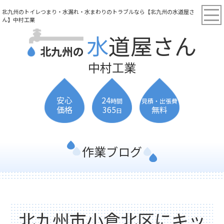
北九州のトイレつまり・水漏れ・水まわりのトラブルなら【北九州の水道屋さ
ん】中村工業
水道屋さん
北九州の
中村工業
安心
24
時間
見積・出張費
価格
365
無料
日
作業ブログ
北九州市小倉北区にキッ