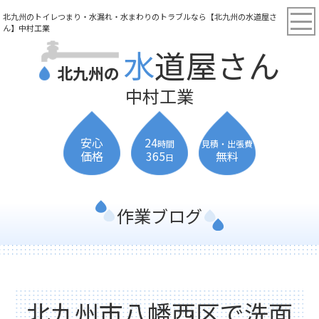
北九州のトイレつまり・水漏れ・水まわりのトラブルなら【北九州の水道屋さ
ん】中村工業
水道屋さん
北九州の
中村工業
安心
24
時間
見積・出張費
価格
365
無料
日
作業ブログ
北九州市八幡西区で洗面