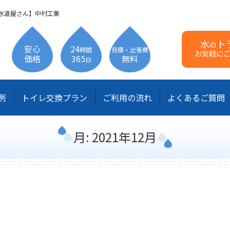
水道屋さん】中村工業
水
ト
の
安心
24
時間
見積・出張費
お気軽に
価格
365
無料
日
例
トイレ交換プラン
ご利用の流れ
よくあるご質問
月:
2021年12月