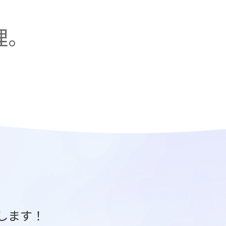
理。
します！