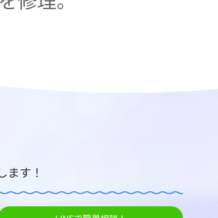
を修理。
します！