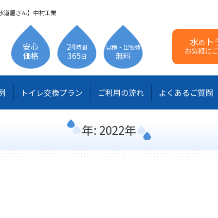
水道屋さん】中村工業
水
ト
の
安心
24
時間
見積・出張費
お気軽に
価格
365
無料
日
例
トイレ交換プラン
ご利用の流れ
よくあるご質問
年:
2022年