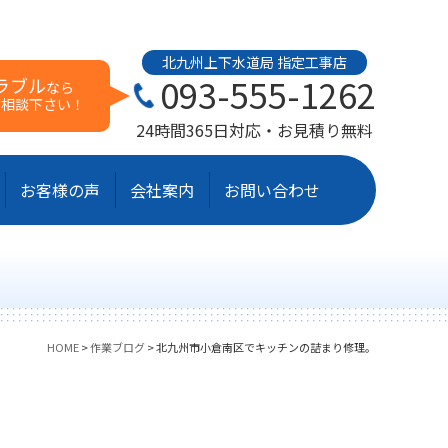
北九州上下水道局 指定工事店
093-555-1262
ラブル
なら
ご相談下さい！
24時間365日対応・お見積り無料
お客様の声
会社案内
お問い合わせ
HOME
>
作業ブログ
>
北九州市小倉南区でキッチンの詰まり修理。