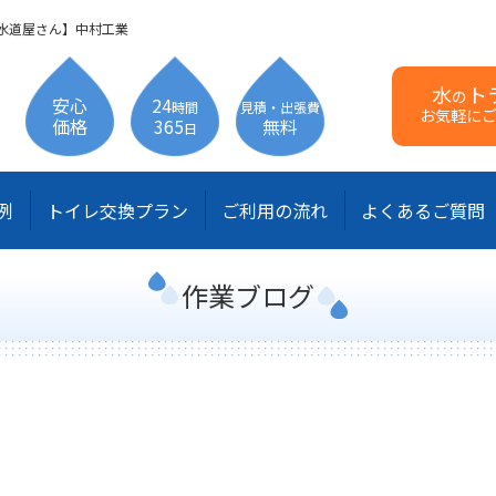
水道屋さん】中村工業
水
ト
の
安心
24
時間
見積・出張費
お気軽に
価格
365
無料
日
例
トイレ交換プラン
ご利用の流れ
よくあるご質問
作業ブログ