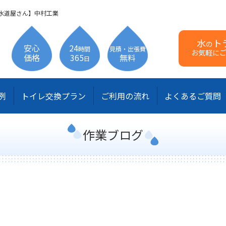
水道屋さん】中村工業
水
ト
の
安心
24
時間
見積・出張費
お気軽に
価格
365
無料
日
例
トイレ交換プラン
ご利用の流れ
よくあるご質問
作業ブログ