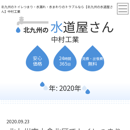
北九州のトイレつまり・水漏れ・水まわりのトラブルなら【北九州の水道屋さ
ん】中村工業
水道屋さん
北九州の
中村工業
安心
24
時間
見積・出張費
価格
365
無料
日
年:
2020年
2020.09.23